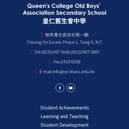
新界青衣長安村第一期
Cheung On Estate Phase 1, Tsing Yi, N.T.
Tel:
(852)2497 5688,(852)2497 5887
Fax:
2433 6598
E-mail:
info@qcobass.edu.hk
Student Achievements
Learning and Teaching
Student Development