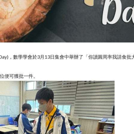
i Day)，數學學會於3月13日集會中舉辦了「你讀圓周率我請食
個位便可獲批一件。