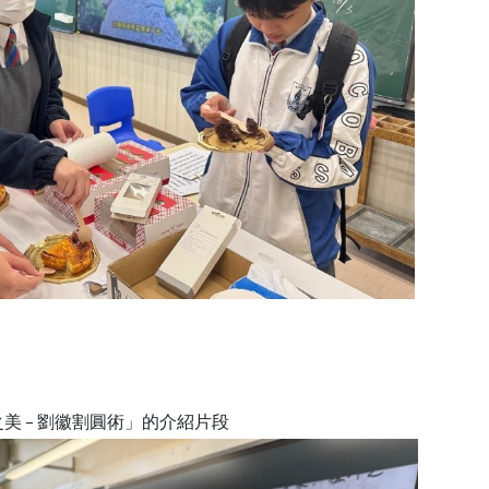
美 – 劉徽割圓術」的介紹片段