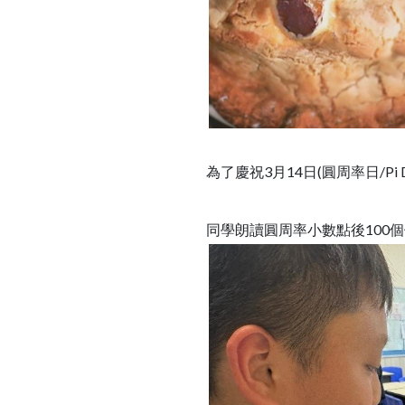
為了慶祝3月14日(圓周率日/P
同學朗讀圓周率小數點後100