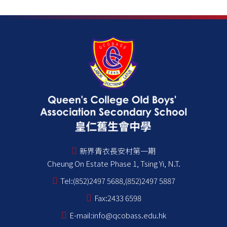
新界青衣長安村第一期
Cheung On Estate Phase 1, Tsing Yi, N.T.
Tel:
(852)2497 5688,(852)2497 5887
Fax:
2433 6598
E-mail:
info@qcobass.edu.hk