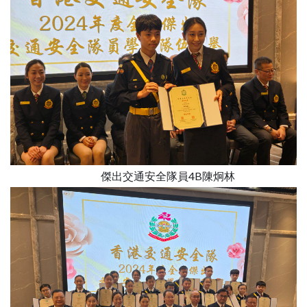
傑出交通安全隊員4B陳炯林