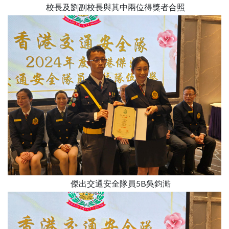
校長及劉副校長與其中兩位得獎者合照
傑出交通安全隊員5B吳鈞澔