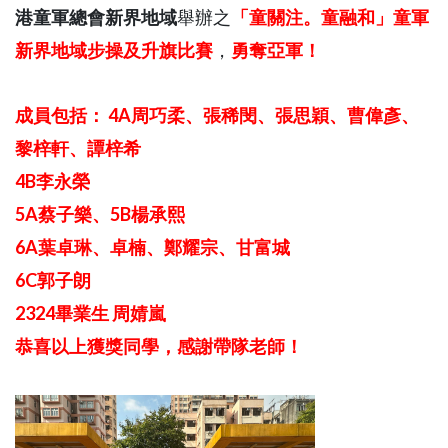
港童軍總會新界地域
舉辦之
「童關注。童融和」童軍
新界地域步操及升旗比賽
，
勇奪亞軍！
成員包括：
4A周巧柔、張稀閔、張思穎、曹偉彥、
黎梓軒、譚梓希
4B李永榮
5A蔡子樂、5B楊承熙
6A葉卓琳、卓楠、鄭耀宗、甘富城
6C郭子朗
2324畢業生 周婧嵐
恭喜以上獲獎同學，感謝帶隊老師！