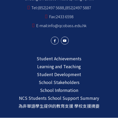
Tel:
(852)2497 5688,(852)2497 5887
Fax:
2433 6598
E-mail:
info@qcobass.edu.hk
Student Achievements
Learning and Teaching
Student Development
School Stakeholders
School Information
NCS Students School Support Summary
為非華語學生提供的教育支援 學校支援摘要