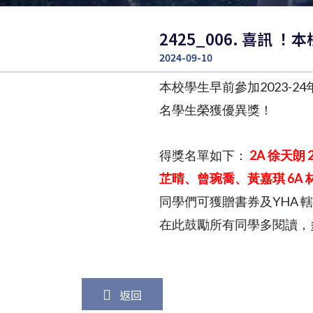
2425_006. 喜
2024-09-10
本校學生早前參加2023-
名學生榮獲優異獎！
得獎名單如下：
2A 徐天朗 
芷晴、曾琬喬、黃嘉琪 6A 
同學們可獲贈書券
及YHA
在此鼓勵所有同學多閱讀，
返回