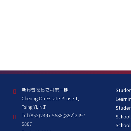
新界青衣長安村第一期
Studen
Cheung On Estate Phase 1,
Learni
Tsing Yi, N.T.
Stude
Tel:
(852)2497 5688,(852)2497
School
5887
School