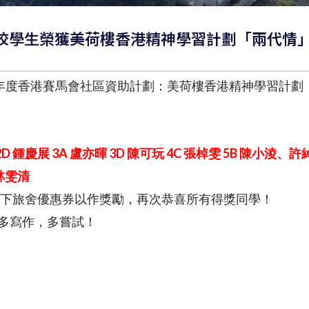
訊 ！本校學生榮獲美荷樓香港精神學習計劃「兩代
24年度香港賽馬會社區資助計劃：美荷樓香港精神學習計劃
2D 鍾慶展 3A 盧亦暉 3D 陳可玩 4C 張棹雯 5B 陳小淩
林雯清
 轄下旅舍優惠券以作獎勵，再次恭喜所有得獎同學！
多寫作，多嘗試！