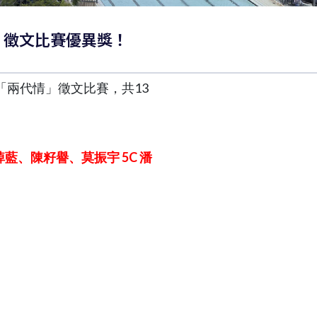
情」徵文比賽優異獎！
「兩代情」徵文比賽，共13
、許綽藍、陳籽譽、莫振宇 5C 潘