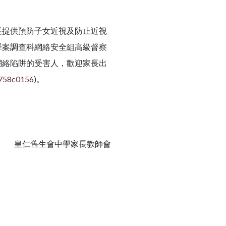
提供預防子女近視及防止近視
罪案調查科網絡安全組高級督察
網絡陷阱的受害人，歡迎家長出
2758c0156
)。
皇仁舊生會中學家長教師會