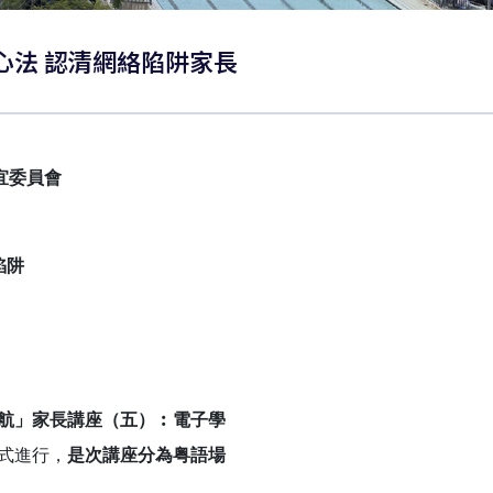
眼心法 認清網絡陷阱家長
宜委員會
陷阱
航」家長講座（五）︰電子學
形式進行，
是次講座分為粤語場