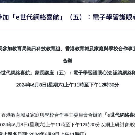
邀家長參加「e世代網絡喜航」（五）︰電子學習護
長參加教育局資訊科技教育組、香港教育城及家庭與學校合作事
合辦
e
世代網絡喜航」家長講座（五）︰電子學習護眼心法
認清網絡
2024
年
6
月
8
日
(
星期六
)
上午
11
時至下午
12
時
30
分
香港教育城及家庭與學校合作事宜委員會合辦的
「
e
世代網絡喜
024年6月8日(星期六)上午11時至下午12時30分以網上研討會
截止報名日期
: 2024
年
6
月
8
日上午
11
時正
)。