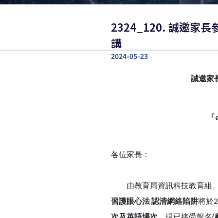
2324_120. 誠
講
2024-05-23
誠邀
家
「
各位家長：
由教育局資訊科技教育組、
習護眼心法
認清網絡陷阱
將於2
次及英語場次
，現已接受報名(