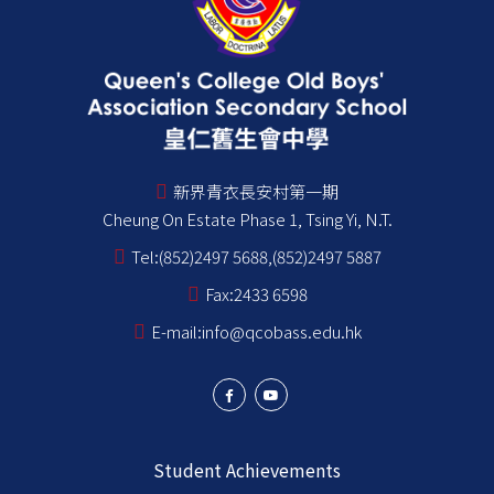
新界青衣長安村第一期
Cheung On Estate Phase 1, Tsing Yi, N.T.
Tel:
(852)2497 5688,(852)2497 5887
Fax:
2433 6598
E-mail:
info@qcobass.edu.hk
Student Achievements