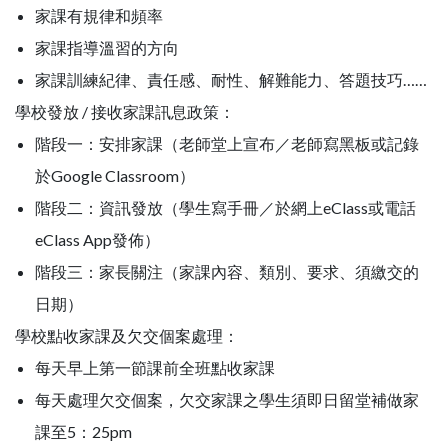
家課有規律和頻率
家課指導溫習的方向
家課訓練紀律、責任感、耐性、解難能力、答題技巧……
學校發放 / 接收家課訊息政策：
階段一：安排家課（老師堂上宣布／老師寫黑板或記錄
於Google Classroom）
階段二：資訊發放（學生寫手冊／於網上eClass或電話
eClass App發佈）
階段三：家長關注（家課內容、類別、要求、須繳交的
日期）
學校點收家課及欠交個案處理：
每天早上第一節課前全班點收家課
每天處理欠交個案，欠交家課之學生須即日留堂補做家
課至5：25pm