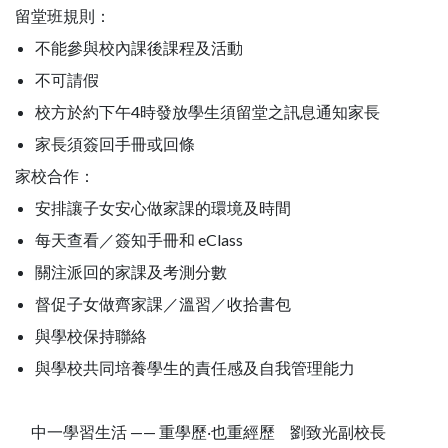
留堂班規則：
不能參與校內課後課程及活動
不可請假
校方於約下午4時發放學生須留堂之訊息通知家長
家長須簽回手冊或回條
家校合作：
安排讓子女安心做家課的環境及時間
每天查看／簽知手冊和 eClass
關注派回的家課及考測分數
督促子女做齊家課／溫習／收拾書包
與學校保持聯絡
與學校共同培養學生的責任感及自我管理能力
中一學習生活 —— 重學歷‧也重經歷 劉致光副校長