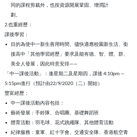
同的課程剪裁外，也按資源開展鞏固、增潤計
劃。
2.也重經歷：
課後學習：
目的為使中一新生善用時間、儘快適應校園新生活、銜
接高中「其他學習經歷」要求及能有德、智、體、群、
美全人發展，因此特意安排——
「中一課後活動」：逢星期二及星期四，課後 4:10pm —
5:15pm進行（預計由22/9/2020（二）開始）
豐富經歷：
中一課後活動內容包括：
藝術發展：手鈴隊、合唱團、基礎舞蹈班
體育活動：羽毛球、花式跳繩隊、其他體育活動
紀律服務：童軍、紅十字會、交通安全隊、香港航空青