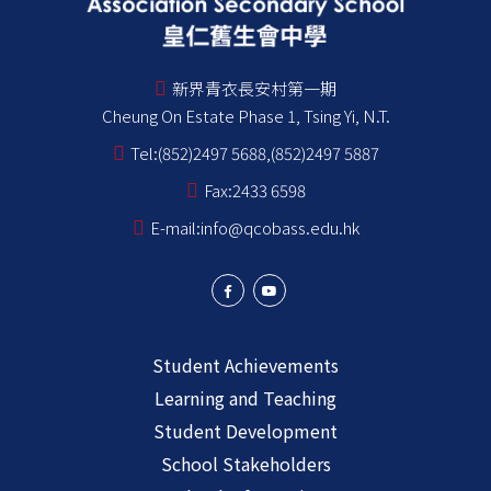
新界青衣長安村第一期
Cheung On Estate Phase 1, Tsing Yi, N.T.
Tel:
(852)2497 5688,(852)2497 5887
Fax:
2433 6598
E-mail:
info@qcobass.edu.hk
Student Achievements
Learning and Teaching
Student Development
School Stakeholders