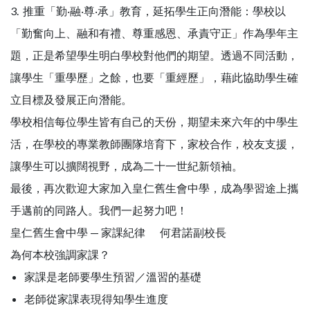
3. 推重「勤‧融‧尊‧承」教育，延拓學生正向潛能：學校以
「勤奮向上、融和有禮、尊重感恩、承責守正」作為學年主
題，正是希望學生明白學校對他們的期望。透過不同活動，
讓學生「重學歷」之餘，也要「重經歷」，藉此協助學生確
立目標及發展正向潛能。
學校相信每位學生皆有自己的天份，期望未來六年的中學生
活，在學校的專業教師團隊培育下，家校合作，校友支援，
讓學生可以擴闊視野，成為二十一世紀新領袖。
最後，再次歡迎大家加入皇仁舊生會中學，成為學習途上攜
手邁前的同路人。我們一起努力吧！
皇仁舊生會中學 — 家課紀律 何君諾副校長
為何本校強調家課？
家課是老師要學生預習／溫習的基礎
老師從家課表現得知學生進度