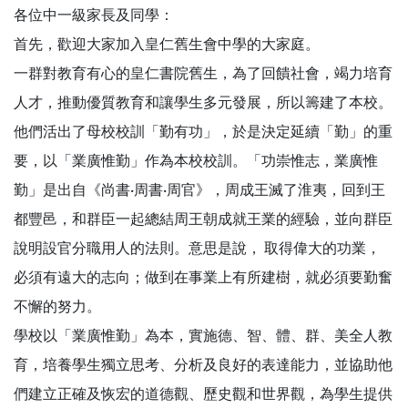
各位中一級家長及同學：
首先，歡迎大家加入皇仁舊生會中學的大家庭。
一群對教育有心的皇仁書院舊生，為了回饋社會，竭力培育
人才，推動優質教育和讓學生多元發展，所以籌建了本校。
他們活出了母校校訓「勤有功」，於是決定延續「勤」的重
要，以「業廣惟勤」作為本校校訓。「功崇惟志，業廣惟
勤」是出自《尚書·周書·周官》，周成王滅了淮夷，回到王
都豐邑，和群臣一起總結周王朝成就王業的經驗，並向群臣
說明設官分職用人的法則。意思是說， 取得偉大的功業，
必須有遠大的志向；做到在事業上有所建樹，就必須要勤奮
不懈的努力。
學校以「業廣惟勤」為本，實施德、智、體、群、美全人教
育，培養學生獨立思考、分析及良好的表達能力，並協助他
們建立正確及恢宏的道德觀、歷史觀和世界觀，為學生提供