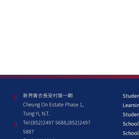
新界青衣長安村第一期
Studen
Cheung On Estate Phase 1,
Learni
Tsing Yi, N.T.
Stude
Tel:
(852)2497 5688,(852)2497
School
5887
School