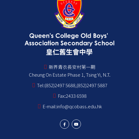
新界青衣長安村第一期
Cheung On Estate Phase 1, Tsing Yi, N.T.
Tel:
(852)2497 5688,(852)2497 5887
Fax:
2433 6598
E-mail:
info@qcobass.edu.hk