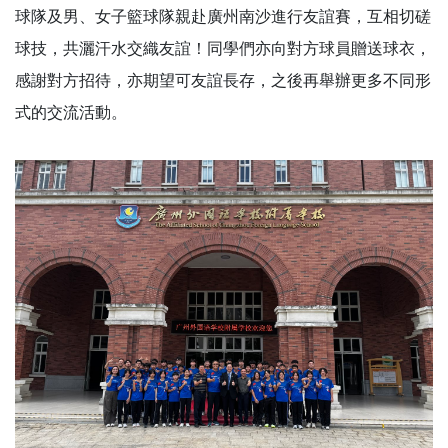
球隊及男、女子籃球隊親赴廣州南沙進行友誼賽，互相切磋
球技，共灑汗水交織友誼！同學們亦向對方球員贈送球衣，
感謝對方招待，亦期望可友誼長存，之後再舉辦更多不同形
式的交流活動。