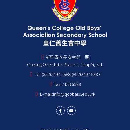
新界青衣長安村第一期
Cheung On Estate Phase 1, Tsing Yi, N.T.
Tel:
(852)2497 5688,(852)2497 5887
Fax:
2433 6598
E-mail:
info@qcobass.edu.hk