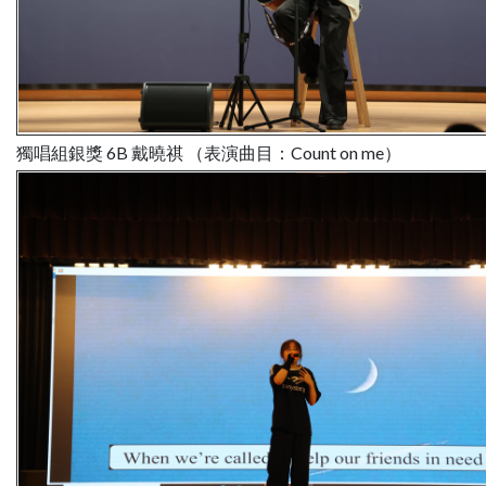
獨唱組銀獎 6B 戴曉祺 （表演曲目：Count on me）