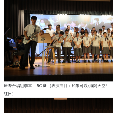
班際合唱組季軍： 5C 班 （表演曲目：如果可以/海闊天空/
紅日）