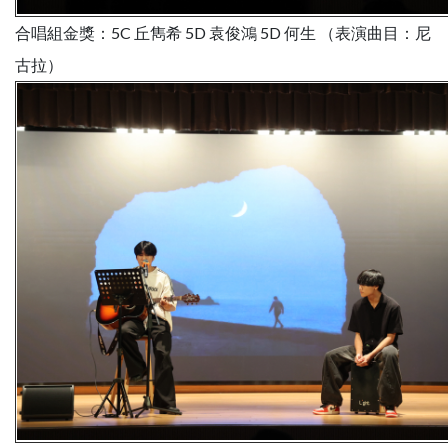
合唱組金獎：5C 丘雋希 5D 袁俊鴻 5D 何生 （表演曲目：尼
古拉）