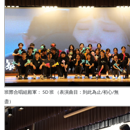
班際合唱組殿軍： 5D 班 （表演曲目：到此為止/初心/無
盡）