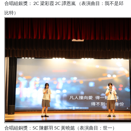
合唱組銀獎： 2C 梁彩霞 2C 譚恩嵐 （表演曲目：我不是邱
比特）
合唱組銅獎：5C 陳麒羽 5C 黃曉懿（表演曲目：世一）