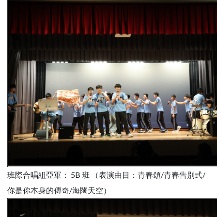
班際合唱組亞軍： 5B 班 （表演曲目：青春頌/青春告別式/
你是你本身的傳奇/海闊天空）