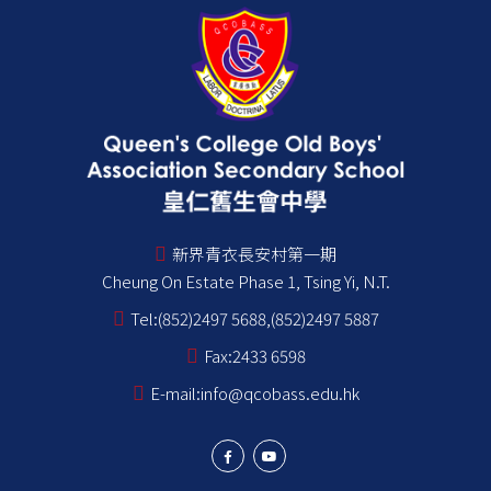
新界青衣長安村第一期
Cheung On Estate Phase 1, Tsing Yi, N.T.
Tel:
(852)2497 5688,(852)2497 5887
Fax:
2433 6598
E-mail:
info@qcobass.edu.hk