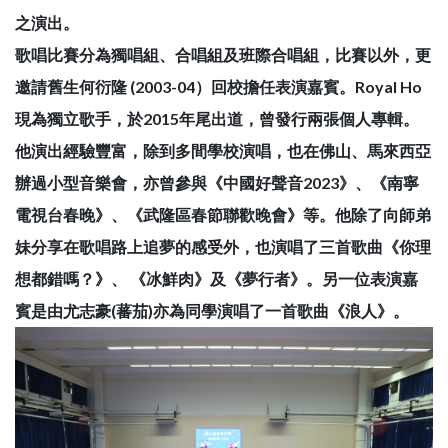
之演出。
歌唱比賽分為獨唱組、合唱組及班際合唱組，比賽以外，更
邀請舊生何衍隆 (2003-04）回校擔任表演嘉賓。Royal Ho
現為獨立歌手，於2015年尾出道，曾發行兩張個人專輯。
他演出經驗豐富，除到多間學校演唱，也在佛山、馬來西亞
辦過小型音樂會，亦曾參與《中國好聲音2023》、《南寧
電視台春晚》、《武隆區春節聯歡晚會》等。他除了向師弟
妹分享在歌唱路上追夢的感受外，也演唱了三首歌曲《你理
想都錯嗎？》、 《冰鮮肉》及《夢行者》。另一位表演嘉
賓是由尤志豪(蕃茄)亦為同學演唱了一首歌曲《浪人》。