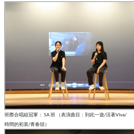
班際合唱組冠軍： 5A 班 （表演曲目：到此一遊/活著Viva/
時間的初衷/青春頌）