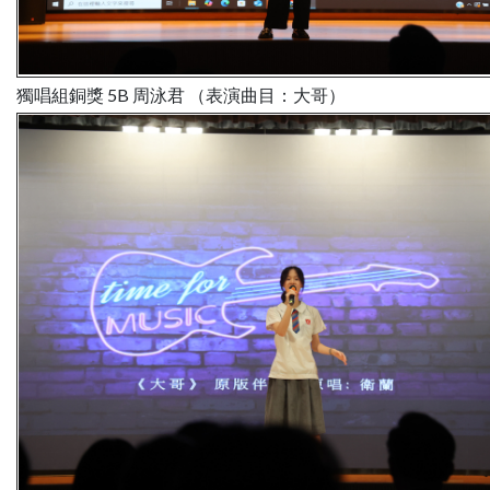
獨唱組銅獎 5B 周泳君 （表演曲目：大哥）