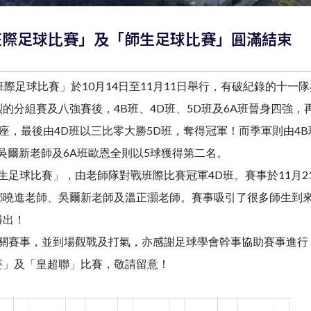
級組班際足球比賽」及「師生足球比賽」圓滿結束
足球比賽」於10月14日至11月11日舉行，有破紀錄的十一
的分組賽及八強賽後，4B班、4D班、5D班及6A班晉身四強
寶座，最後由4D班以三比零大勝5D班，奪得冠軍！而季軍則由4
班吳爾新老師及6A班歐恩全則以5球獲得第二名。
足球比賽」，由老師隊對戰班際比賽冠軍4D班。賽事於11月2
鄧曉進老師、吳爾新老師及溫正灝老師。賽事吸引了很多師生到
二勝出！
賽事，並到場觀戰及打氣，亦感謝足球學會幹事協助賽事進行
賽」及「皇超聯」比賽，敬請留意！