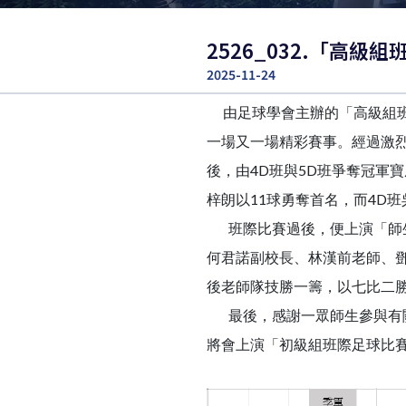
2526_032.「高
2025-11-24
由足球學會主辦的「高級組班際
一場又一場精彩賽事。經過激烈
後，由4D班與5D班爭奪冠軍
梓朗以11球勇奪首名，而4D
班際比賽過後，便上演「師生
何君諾副校長、林漢前老師、
後老師隊技勝一籌，以七比
最後，感謝一眾師生參與有關
將會上演「初級組班際足球比