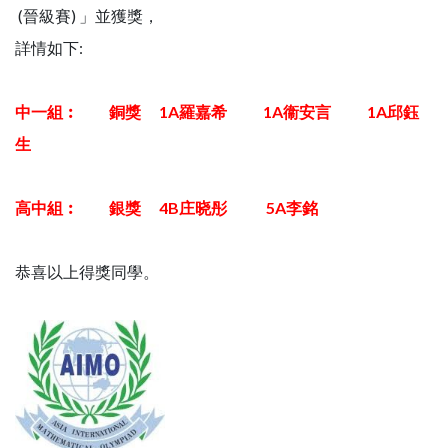
(晉級賽) 」並獲獎，
詳情如下:
中一組︰ 銅獎 1A羅嘉希 1A衞安言 1A邱鈺
生
高中組︰ 銀獎 4B庄晓彤 5A李銘
恭喜以上得獎同學。