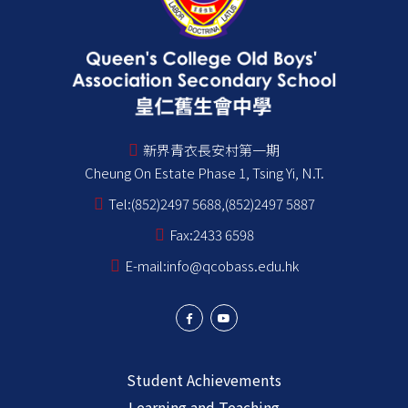
新界青衣長安村第一期
Cheung On Estate Phase 1, Tsing Yi, N.T.
Tel:
(852)2497 5688,(852)2497 5887
Fax:
2433 6598
E-mail:
info@qcobass.edu.hk
Student Achievements
Learning and Teaching