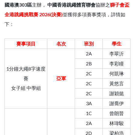
國港澳303區
主辦，
中國香港跳繩體育聯會
協辦之
獅子會盃
全港跳繩挑戰賽 2026(決賽)
並獲得多項賽事獎項，詳情如
下：
賽事項目
名次
班別
學生
2A
李翠沂
2B
李彩瞳
1分鐘大繩8字速度
2C
何凱琳
賽
亞軍
2C
黃悠言
女子組 中學組
2C
謝穎懿
3A
謝喬伊
1C
曾朗晉
2A
林瑋駿
2D
梁柏浩