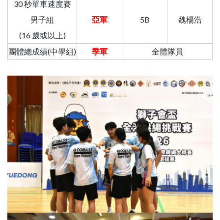
30 秒單車速度賽
男子組
亞軍
5B
魏楊浩
(16 歲或以上)
團體總成績(中學組)
季軍
全體隊員