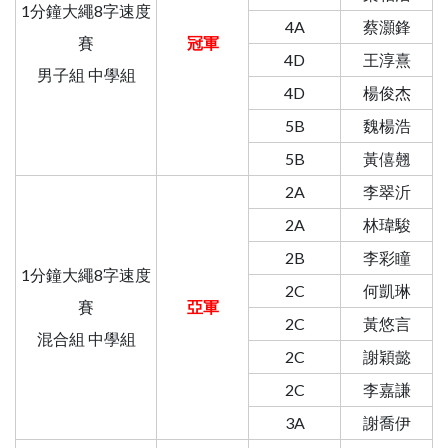
1分鐘大繩8字速度
4A
蔡灝鋒
賽
冠軍
4D
王淳熹
男子組 中學組
4D
楊俊杰
5B
魏楊浩
5B
黃僖翹
2A
李翠沂
2A
林瑋駿
2B
李彩瞳
1分鐘大繩8字速度
2C
何凱琳
賽
亞軍
2C
黃悠言
混合組 中學組
2C
謝穎懿
2C
李嘉謙
3A
謝喬伊