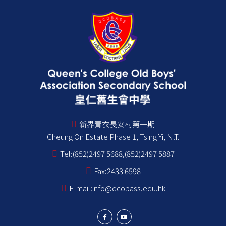
新界青衣長安村第一期
Cheung On Estate Phase 1, Tsing Yi, N.T.
Tel:
(852)2497 5688,(852)2497 5887
Fax:
2433 6598
E-mail:
info@qcobass.edu.hk