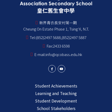
新界青衣長安村第一期
Cheung On Estate Phase 1, Tsing Yi, N.T.
Tel:
(852)2497 5688,(852)2497 5887
Fax:
2433 6598
E-mail:
info@qcobass.edu.hk
Student Achievements
Learning and Teaching
Student Development
School Stakeholders