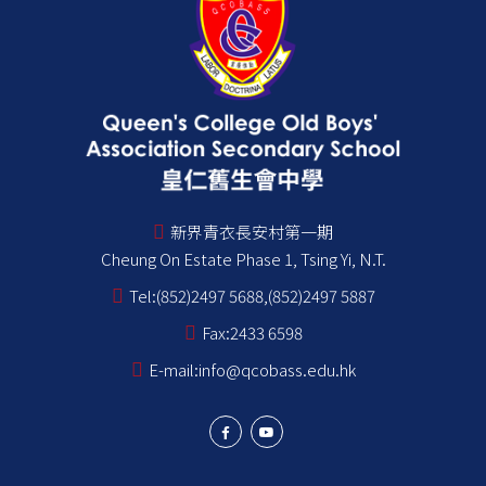
新界青衣長安村第一期
Cheung On Estate Phase 1, Tsing Yi, N.T.
Tel:
(852)2497 5688,(852)2497 5887
Fax:
2433 6598
E-mail:
info@qcobass.edu.hk