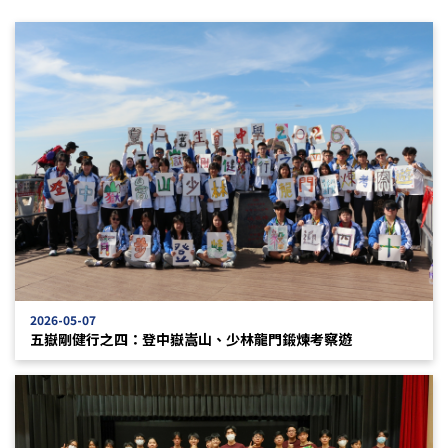
2026-05-07
五嶽剛健行之四：登中嶽嵩山、少林龍門鍛煉考察遊