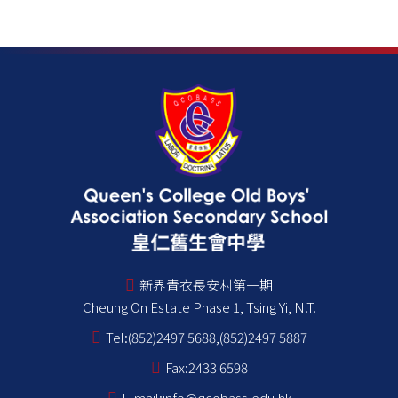
新界青衣長安村第一期
Cheung On Estate Phase 1, Tsing Yi, N.T.
Tel:
(852)2497 5688,(852)2497 5887
Fax:
2433 6598
E-mail:
info@qcobass.edu.hk