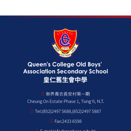
新界青衣長安村第一期
Cheung On Estate Phase 1, Tsing Yi, N.T.
Tel:
(852)2497 5688,(852)2497 5887
Fax:
2433 6598
E-mail:
info@qcobass.edu.hk