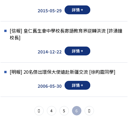
詳情 +
2015-05-29
[信報] 皇仁舊生會中學校長寄語教育界逆轉洪流 [許湧鐘
校長]
詳情 +
2014-12-22
[明報] 20名傑出環保大使遠赴新疆交流 [徐昀霆同學]
詳情 +
2006-05-30
4
5
6