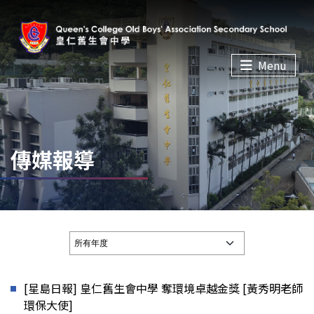
Menu
傳媒報導
[星島日報] 皇仁舊生會中學 奪環境卓越金獎 [黃秀明老師
環保大使]