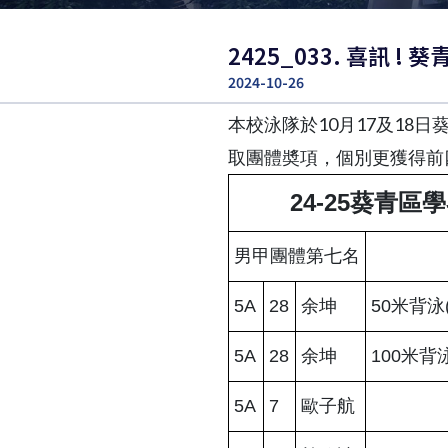
2425_033. 喜訊 
2024-10-26
本校泳隊於10月17及1
取團體奬項，個別更獲得前
24-25葵青
男甲團體第七名
5A
28
余坤
50米背泳
5A
28
余坤
100米背
5A
7
歐子航