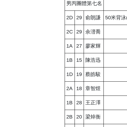
男丙團體第七名
2D
29
俞朗謙
50米背泳
2C
29
余溍喬
1A
27
廖家輝
1B
15
陳浩迅
1D
19
蔡皓駿
2A
18
章智煜
1B
28
王正澤
2B
20
梁焯衡