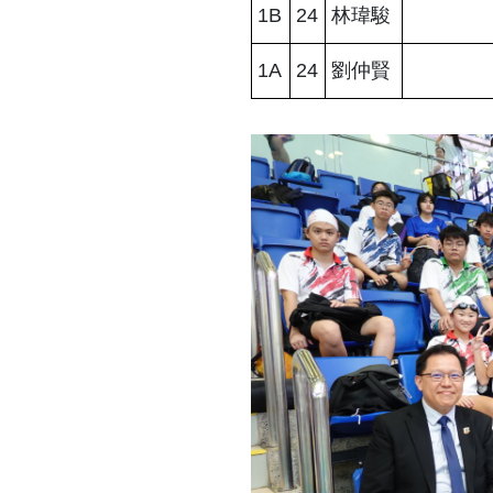
1B
24
林瑋駿
1A
24
劉仲賢