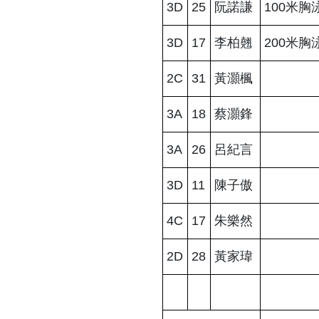
3D
25
阮諾謙
100米胸
3D
17
李柏翹
200米胸
2C
31
黃灝楓
3A
18
蔡灝鋒
3A
26
呂紀言
3D
11
陳子傲
4C
17
朱樂然
2D
28
黃家瑋