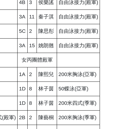
4B
3
侯樂謠
自由泳接力(殿軍)
3A
11
秦子淇
自由泳接力(殿軍)
5C
2
陳思彤
自由泳接力(殿軍)
3A
15
姚朗翹
自由泳接力(殿軍)
女丙團體殿軍
1A
2
陳熙兒
200米胸泳(亞軍)
1D
8
林子茵
50蝶泳(亞軍)
1D
8
林子茵
200米四式(季軍)
式(殿軍)
2B
2
陳藝桐
200米胸泳(季軍)