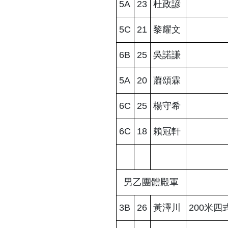
5A
23
杜政諺
5C
21
黎耀文
6B
25
吳諾謙
5A
20
蕭頌霖
6C
25
楊守希
6C
18
賴冠軒
男乙團體殿軍
3B
26
黃澤川
200米四