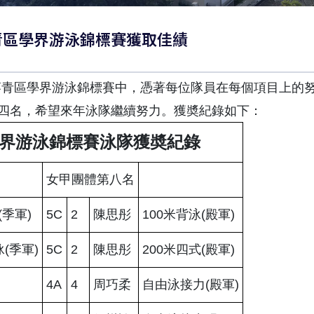
! 葵青區學界游泳錦標賽獲取佳績
8日葵青區學界游泳錦標賽中，憑著每位隊員在每個項目上的
四名，希望來年泳隊繼續努力。獲奬紀錄如下：
區學界游泳錦標賽泳隊獲奬紀錄
女甲團體第八名
(季軍)
5C
2
陳思彤
100米背泳(殿軍)
泳(季軍)
5C
2
陳思彤
200米四式(殿軍)
4A
4
周巧柔
自由泳接力(殿軍)