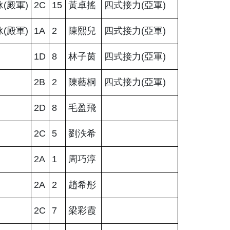
泳(殿軍)
2C
15
黃卓搖
四式接力(亞軍)
泳(殿軍)
1A
2
陳熙兒
四式接力(亞軍)
1D
8
林子茵
四式接力(亞軍)
2B
2
陳藝桐
四式接力(亞軍)
2D
8
毛盈飛
2C
5
劉泆希
2A
1
周巧淳
2A
2
趙希彤
2C
7
梁彩霞