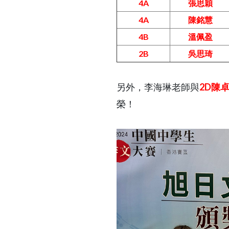
4A
張思穎
4A
陳銘慧
4B
溫佩盈
2B
吳思琦
另外，李海琳老師與
2D陳
榮！