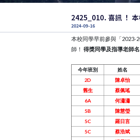
2425_010. 喜訊 
2024-09-16
本校同學早前參與「2023
師！
得獎同學及指導老師名
今年班別
姓名
2D
陳卓怡
舊生
蔡佩瑤
6A
何瀟瀟
5B
陳慧瑩
5C
羅日言
5C
蔡浩斌