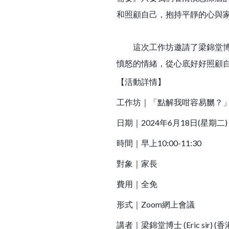
和照顧自己，抱持平靜的心與
這次工作坊邀請了梁錦堂博士
憤怒的情緒，從心底好好照顧
【活動
詳情】
工作坊｜「點解我咁容易嬲？
日期｜2024年6月18日(星期二)
時間｜早上10:00-11:30
對象｜家長
費用｜全免
形式｜Zoom網上會議
講者｜梁錦堂博士 (Eric s