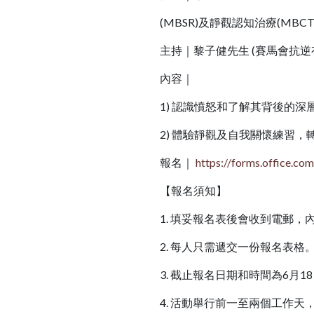
(MBSR)及靜觀認知治療(MB
主持｜黎子健先生 (賽馬會抗
內容｜
1) 認識憤怒和了解其背後的深
2) 體驗靜觀及自我關懷練習
報名｜
https://forms.office.c
【報名須知】
1. 填妥報名表後會收到電郵，
2. 每人只需遞交一份報名表格
3. 截止報名日期和時間為6月18日(
4. 活動舉行前一至兩個工作