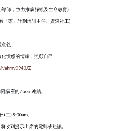
CT)導師，致力推廣靜觀及生命教育)
逆有「家」計劃培訓主任、資深社工)
層意義
，轉化憤怒的情緒，照顧自己
om/r/ahmy0943JZ
內附講座的Zoom連結。
。
二) 9:00am。
天，將收到提示出席的電郵或短訊。