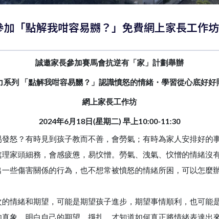
邀家長參加「點解我咁容易嬲？」免費網上家長工作坊
誠邀家長參加
賽馬會抗逆有「家」計劃舉
辦
力系列 「點解我咁容易嬲？」認識憤怒的情緒・學習從心底好好
網上家長工作坊
2024
年6月1
8日(星期二) 早上10:00-11:30
怒？有時見到孩子教而不善，會勞氣；有時為家人安排好的事
處理家頭細務，會感疲憊，易忟憎。勞氣、洩氣、忟憎的情緒沒
出一些傷害關係的行為，也不想常被憤怒的情緒所困，可以怎麼
情緒和期望，可能是期望孩子進步，期望事情順利，也可能是
的真象，明白自己的期望、掙扎，才知道如何真正將情緒表達出