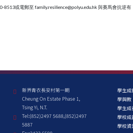
00-8513或電郵至 family.resilience@polyu.edu.hk 與賽
新界青衣長安村第一期
學生成
Cheung On Estate Phase 1,
學與教
Tsing Yi, N.T.
學生成
Tel:
(852)2497 5688,(852)2497
學校成
5887
學校資
Fax:
2433 6598