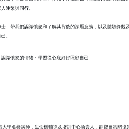
家人連繫與同行。
，帶我們認識憤怒和了解其背後的深層意義，以及體驗靜觀及
自己。
」認識憤怒的情緒・學習從心底好好照顧自己
ir) (香港大學名譽講師，生命樹輔導及培訓中心負責人，靜觀自我關懷