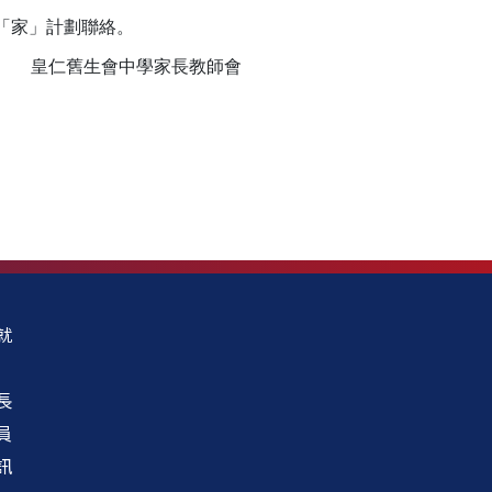
馬會抗逆有「家」計劃聯絡。
皇仁舊生會中學家長教師會
就
長
員
訊