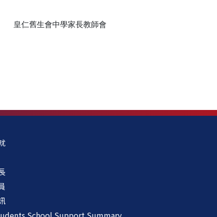
皇仁舊生會中學家長教師會
就
長
員
訊
udents School Support Summary