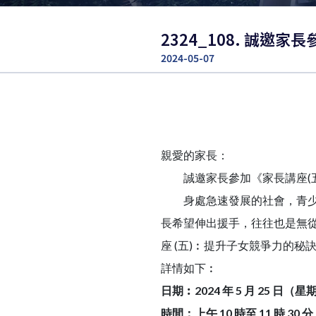
2324_108. 誠
2024-05-07
親愛的家長：
誠邀家長參加《家長講座(五
身處急速發展的社會，青少年
長希望伸出援手，往往也是無
座 (五)︰提升子女競爭力的
詳情如下︰
日期︰2024 年 5 月 25 日（
時間：上午 10 時至 11 時 30 分