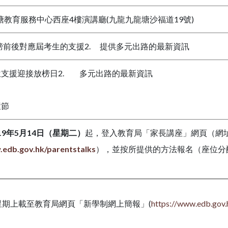
教育服務中心西座4樓演講廳(九龍九龍塘沙福道19號)
放榜前後對應屆考生的支援2. 提供多元出路的最新資訊
位支援迎接放榜日2. 多元出路的最新資訊
環節
19
年5
月
14
日（星期二）
起，登入教育局「家長講座」網頁（網
edb.gov.hk/parentstalks
），並按所提供的方法報名（座位分
期上載至教育局網頁「新學制網上簡報」(
https://www.edb.gov.
。