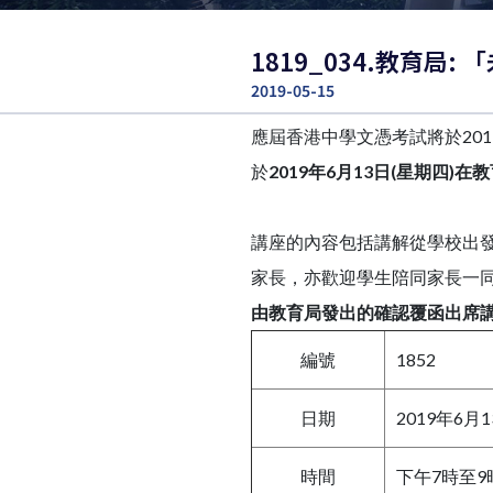
1819_034.教育局
2019-05-15
應屆香港中學文憑考試將於20
於
2019
年6
月13
日(
星期四)
在教
講座的內容包括講解從學校出
家長，亦歡迎學生陪同家長一
由教育局發出的確認覆函出席
編號
1852
日期
2019年6
時間
下午7時至9