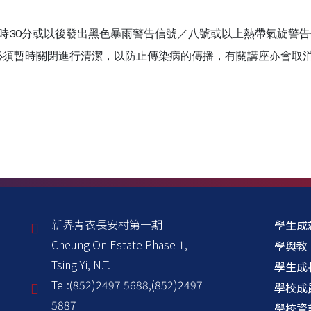
時30分或以後發出黑色暴雨警告信號／八號或以上熱帶氣旋警
必須暫時關閉進行清潔，以防止傳染病的傳播，有關講座亦會取
新界青衣長安村第一期
學生成
Cheung On Estate Phase 1,
學與教
Tsing Yi, N.T.
學生成
Tel:
(852)2497 5688,(852)2497
學校成
5887
學校資