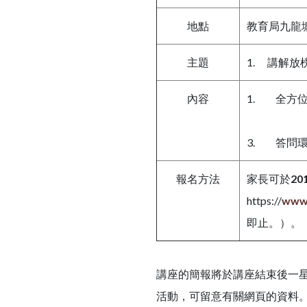
地點
教育局九龍塘
主題
1. 講解
內容
1. 全方
3. 答問
報名方法
家長可於
20
https://
www.
即止。）。
講座的簡報將於講座結束後一星
活動，可留意有關網頁的資料