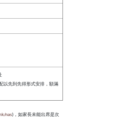
址
配以先到先得形式安排，額滿
hk/nas
)，如家長未能出席是次