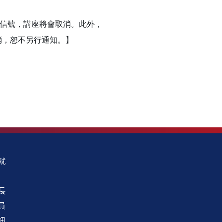
告信號，講座將會取消。此外，
消，恕不另行通知。】
就
長
員
訊