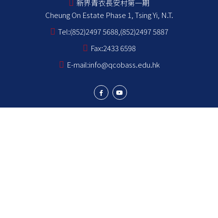
新界青衣長安村第一期
Cheung On Estate Phase 1, Tsing Yi, N.T.
Tel:
(852)2497 5688,(852)2497 5887
Fax:
2433 6598
E-mail:
info@qcobass.edu.hk
學生成就
學與教
學生成長
學校成員
學校資訊
NCS Students School Support Summary
為非華語學生提供的教育支援 學校支援摘要