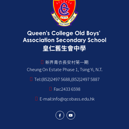
新界青衣長安村第一期
Cheung On Estate Phase 1, Tsing Yi, N.T.
Tel:
(852)2497 5688,(852)2497 5887
Fax:
2433 6598
E-mail:
info@qcobass.edu.hk