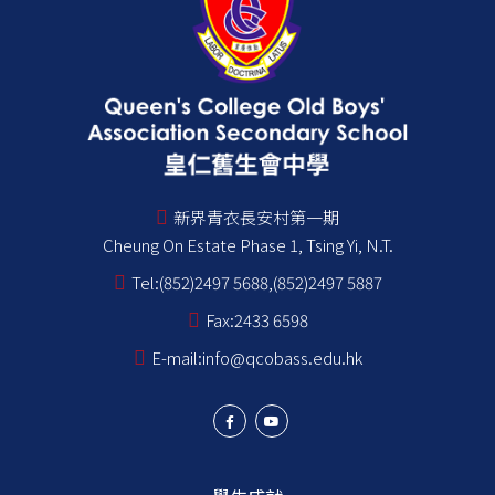
新界青衣長安村第一期
Cheung On Estate Phase 1, Tsing Yi, N.T.
Tel:
(852)2497 5688,(852)2497 5887
Fax:
2433 6598
E-mail:
info@qcobass.edu.hk