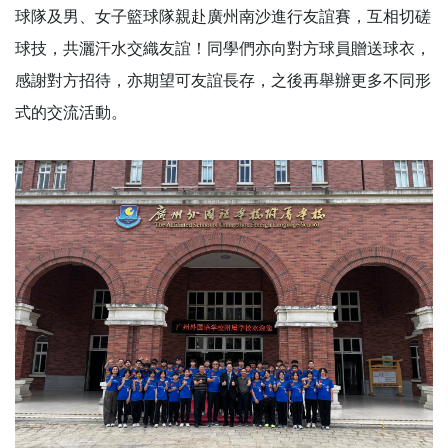
球隊及男、女子籃球隊親赴廣州南沙進行友誼賽，互相切磋
球技，共灑汗水交織友誼！同學們亦向對方球員贈送球衣，
感謝對方招待，亦期望可友誼長存，之後再舉辦更多不同形
式的交流活動。