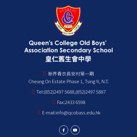
新界青衣長安村第一期
Cheung On Estate Phase 1, Tsing Yi, N.T.
Tel:
(852)2497 5688,(852)2497 5887
Fax:
2433 6598
E-mail:
info@qcobass.edu.hk