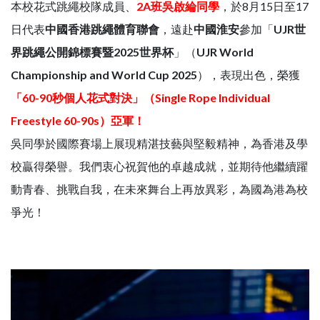
本校花式跳繩校隊成員、
2A班吳啟綸同學
，於8月15日至17
日代表
中國香港跳繩體育聯會
，遠赴
中國淮安
參加「
UJR世
界跳繩公開錦標賽暨2025世界杯
」（
UJR World
Championship and World Cup 2025
），表現出色，榮獲
「60-90秒個人花式對決」（Single Rope Individual
Freestyle 60-90s）亞軍！
吳同學於國際賽場上展現精湛技藝與堅毅精神，為香港及學
校贏得榮譽。我們衷心祝賀他的卓越成就，並期待他繼續躍
動青春、挑戰自我，在未來舞台上再放異彩，為國為港為校
爭光！