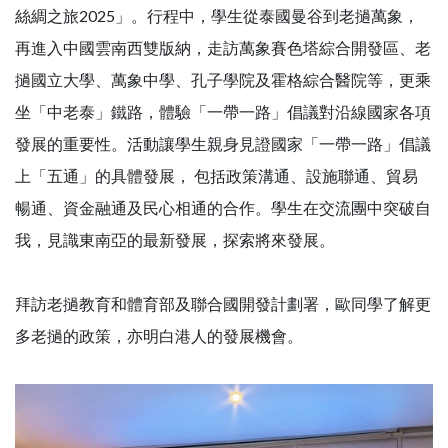
絲綢之旅2025」。行程中，學生從泰國曼谷到老撾萬象，
再進入中國雲南西雙版納，走訪萬象賽色塔綜合開發區、老
撾國立大學、萬象中學、孔子學院及霍格綜合醫院等，更乘
坐「中老泰」鐵路，體驗「一帶一路」倡議對沿線國家各項
發展的重要性。活動讓學生親身見證國家「一帶一路」倡議
上「五通」的具體發展， 包括政策溝通、設施聯通、貿易
暢通、資金融通及民心相通的合作。學生在交流團中突破自
我，見識東南亞的最新發展，探索將來發展。
拜訪老撾教育和體育部及聯合國開發計劃署，歐同學了解更
多老撾的政策，亦明白港人的發展機會。