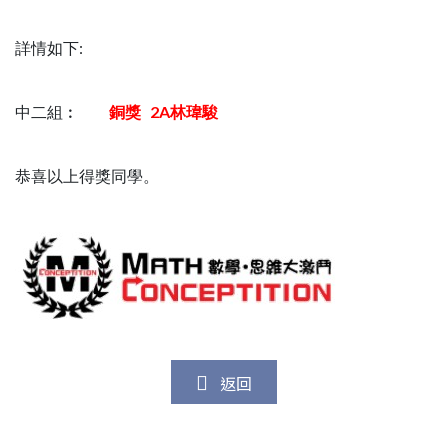
詳情如下:
中二組︰
銅獎 2A林瑋駿
恭喜以上得獎同學。
返回