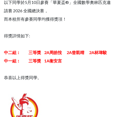
以下同學於5月10日參賽「華夏盃®」全國數學奧林匹克邀
請賽 2026 全國總決賽，
而本校所有參賽同學均獲得獎項！
得獎詳情如下:
中二組︰ 三等獎 2A周皓悅 2A曾凱晴 2A林瑋駿
中一組︰ 三等獎 1A衞安言
恭喜以上得獎同學。