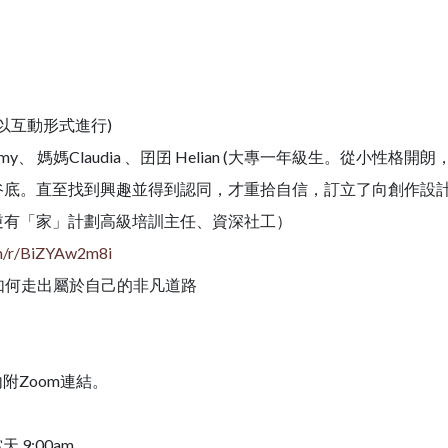
將以互動形式進行)
my、 媽媽Claudia 、囝囝 Helian (大專一年級生。從小性
谷底。直至找到興趣並得到認同，才重拾自信，訂立了向創作設計
逆有「家」計劃高級培訓主任、資深社工）
om/r/BiZYAw2m8i
享如何走出屬於自己的非凡道路
內附Zoom連結。
。
 9:00am。