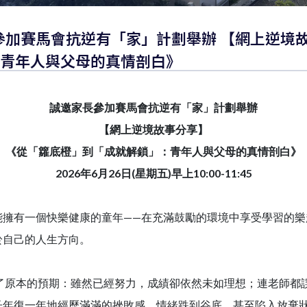
邀家長參加賽馬會抗逆有「家」計劃舉辦 【網上逆境
青年人與父母的真情剖白》
誠邀家長參加
賽馬會抗逆有「家」計劃舉
辦
【網上逆境故事分享】
《從「籮底橙」到「成就解鎖」：青年人與父母的真情剖白》
2026
年6月26日(星期五)
早上10:00-11:45
能擁有一個快樂健康的童年——在充滿鼓勵的環境中享受學習的樂
於自己的人生方向。
了原本的預期：雖然已經努力，成績卻依然未如理想；連老師都
子年復一年地經歷滿滿的挫敗感，情緒跌到谷底，甚至陷入放棄