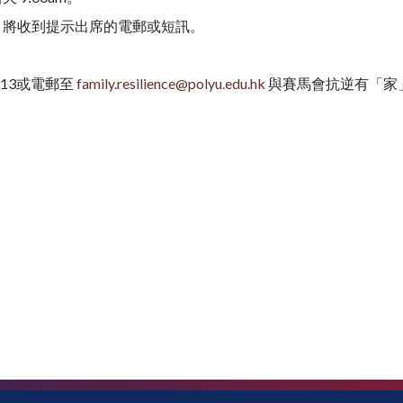
天，將收到提示出席的電郵或短訊。
513或電郵至
family.resilience@polyu.edu.hk
與賽馬會抗逆有「家