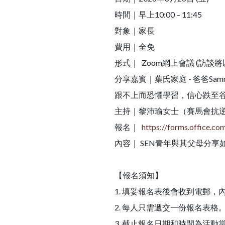
時間｜早上10:00 – 11:45
對象｜家長
費用｜全免
形式｜ Zoom網上會議 (訪談
分享嘉賓｜葉氏家庭 - 爸爸Sam
跟不上而恐懼學習，信心跌至
主持｜黎沛瑜女士（賽馬會抗
報名｜
https://forms.office.c
內容｜ SEN青年與其父母分
【報名須知】
1. 填妥報名表後會收到電郵，
2. 每人只需遞交一份報名表格
3. 截止報名日期和時間為活動當天