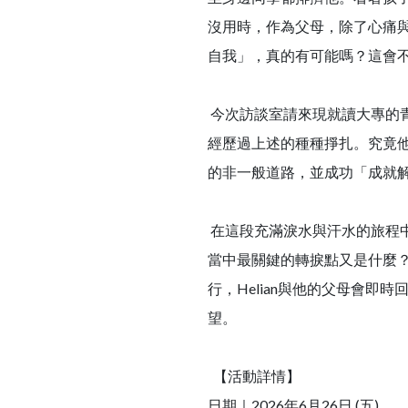
沒用時，作為父母，除了心痛
自我」，真的有可能嗎？這會
今次訪談室請來現就讀大專的青年
經歷過上述的種種掙扎。究竟
的非一般道路，並成功「成就
在這段充滿淚水與汗水的旅程
當中最關鍵的轉捩點又是什麼
行，Helian與他的父母會
望。
【活動詳情】
日期｜2026年6月26日 (五)