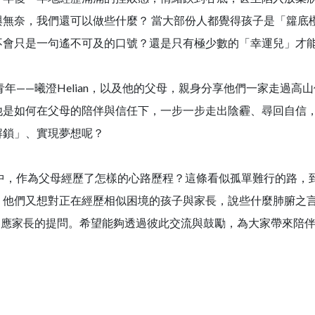
與無奈，我們還可以做些什麼？ 當大部份人都覺得孩子是「籮底
不會只是一句遙不可及的口號？還是只有極少數的「幸運兒」才
——曦澄Helian，以及他的父母，親身分享他們一家走過高山低
他是如何在父母的陪伴與信任下，一步一步走出陰霾、尋回自信
解鎖」、實現夢想呢？
中，作為父母經歷了怎樣的心路歷程？這條看似孤單難行的路，
？他們又想對正在經歷相似困境的孩子與家長，說些什麼肺腑之言
即時回應家長的提問。希望能夠透過彼此交流與鼓勵，為大家帶來陪