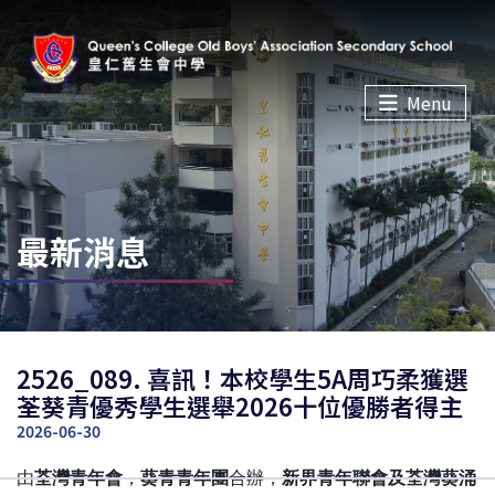
Menu
最新消息
2526_089. 喜訊！本校學生5A周巧柔獲選
荃葵青優秀學生選舉2026十位優勝者得主
2026-06-30
由
荃灣青年會
，
葵青青年團
合辦，
新界青年聯會及荃灣葵涌