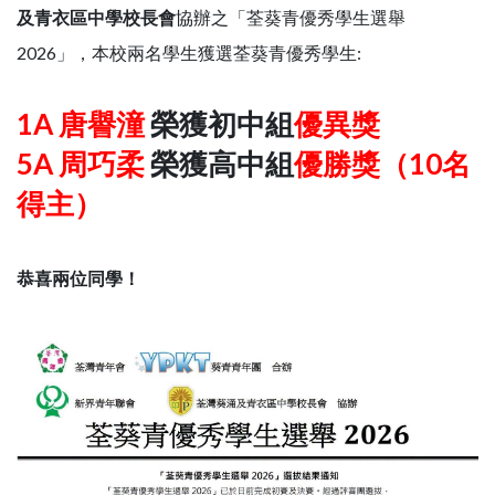
及青衣區中學校長會
協辦之「荃葵青優秀學生選舉
2026」，本校兩名學生獲選荃葵青優秀學生:
1A 唐譽潼
榮獲初中組
優異獎
5A 周巧柔
榮獲高中組
優勝獎（10名
得主）
恭喜兩位同學！