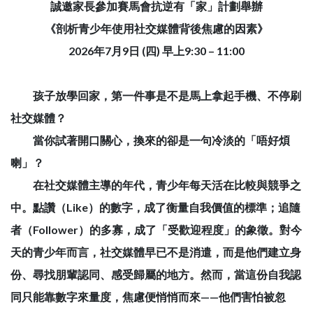
誠邀家長參加賽馬會抗逆有「家」計劃舉辦
《剖析青少年使用社交媒體背後焦慮的因素》
2026年7月9日 (四) 早上9:30 – 11:00
孩子放學回家，第一件事是不是馬上拿起手機、不停刷
社交媒體？
當你試著開口關心，換來的卻是一句冷淡的「唔好煩
喇」？
在社交媒體主導的年代，青少年每天活在比較與競爭之
中。點讚（Like）的數字，成了衡量自我價值的標準；追隨
者（Follower）的多寡，成了「受歡迎程度」的象徵。對今
天的青少年而言，社交媒體早已不是消遣，而是他們建立身
份、尋找朋輩認同、感受歸屬的地方。然而，當這份自我認
同只能靠數字來量度，焦慮便悄悄而來——他們害怕被忽