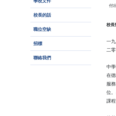
學校文件
付
校長的話
校長
職位空缺
一九
招標
二零
聯絡我們
中學
在德
服務
位。
課程