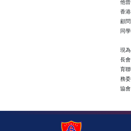
他曾
香港
顧問
同學
現為
長會
育聯
務委
協會