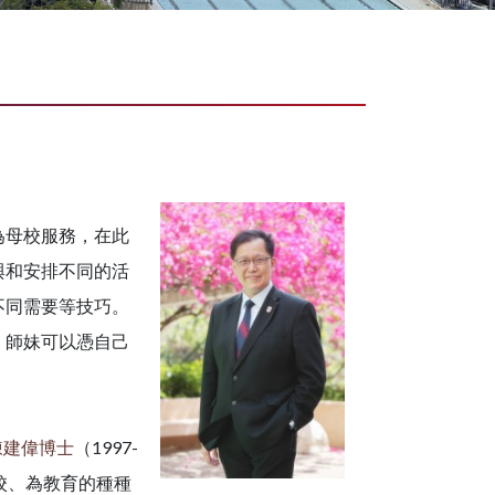
為母校服務，在此
與和安排不同的活
不同需要等技巧。
、師妹可以憑自己
陳建偉博士
（1997-
母校、為教育的種種