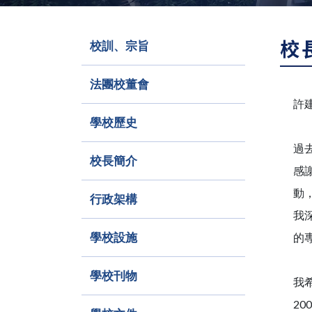
校
校訓、宗旨
法團校董會
許
學校歷史
過
校長簡介
感
動
行政架構
我
學校設施
的
學校刊物
我
20