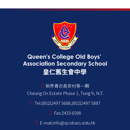
新界青衣長安村第一期
Cheung On Estate Phase 1, Tsing Yi, N.T.
Tel:
(852)2497 5688,(852)2497 5887
Fax:
2433 6598
E-mail:
info@qcobass.edu.hk