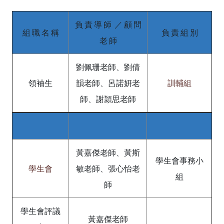
負 責 導 師 ／ 顧 問
組 職 名 稱
負 責 組 別
老 師
劉佩珊老師、劉倩
領袖生
韻老師、呂諾妍老
訓輔組
師、謝頴思老師
黃嘉傑老師、黃斯
學生會事務小
學生會
敏老師、張心怡老
組
師
學生會評議
黃嘉傑老師