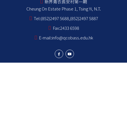
新界青衣長安村第一期
Cheung On Estate Phase 1, Tsing Yi, N.T.
Tel:
(852)2497 5688,(852)2497 5887
Fax:
2433 6598
E-mail:
info@qcobass.edu.hk
學生成就
學與教
學生成長
學校成員
學校資訊
NCS Students School Support Summary
為非華語學生提供的教育支援 學校支援摘要