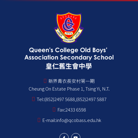
新界青衣長安村第一期
Cheung On Estate Phase 1, Tsing Yi, N.T.
Tel:
(852)2497 5688,(852)2497 5887
Fax:
2433 6598
E-mail:
info@qcobass.edu.hk