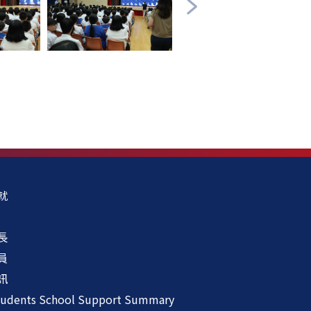
就
長
員
訊
udents School Support Summary