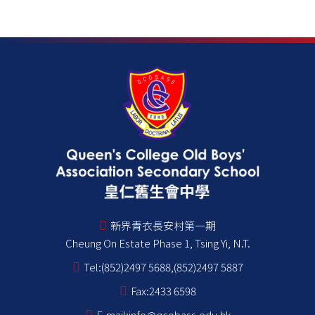
新界青衣長安村第一期
Cheung On Estate Phase 1, Tsing Yi, N.T.
Tel:
(852)2497 5688,(852)2497 5887
Fax:
2433 6598
E-mail:
info@qcobass.edu.hk