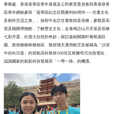
事務處、香港葵青區青年發展及公民教育委員會與香港葵青
區青年網絡參與「葵青區紀念抗戰勝利80周年——甘肅文化
及創科交流之旅」。旅程中走訪甘肅敦煌及張掖，參觀莫高
窟及陽關博物館，了解歷史文化；走進鳴沙山月牙泉及張掖
七彩丹霞，欣賞大自然的奇妙；探訪嘉峪關紫軒葡萄酒莊
園、敦煌梭梭林種植區、敦煌飛天通用航空及被稱為「沙漠
中的向日葵」的首航高科敦煌100兆瓦熔鹽塔式光熱電站，
認識國家的創新科技發展與「一帶一路」的機遇。