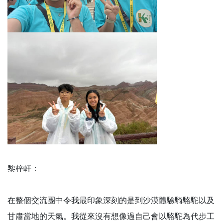
黎梓軒：
在整個交流團中令我最印象深刻的是到沙漠體驗騎駱駝以及
甘肅當地的天氣。我從來沒有想像過自己會以駱駝為代步工