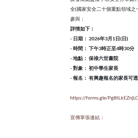
全(國家安全二十個重點領域之
參與：
詳情如下︰
-
日期： 2026年3月1日(日)
-
時間： 下午3時正至4時30分
-
地點： 保祿六世書院
-
對象： 初中學生家長
-
報名： 有興趣報名的家長可
https://forms.gle/Pg8tLkEZnj
宣傳單張連結：