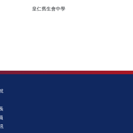
皇仁舊生會中學
就
長
員
訊