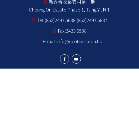
新界青衣長安村第一期
Cheung On Estate Phase 1, Tsing Yi, N.T.
Tel:
(852)2497 5688,(852)2497 5887
Fax:
2433 6598
E-mail:
info@qcobass.edu.hk
學生成就
學與教
學生成長
學校成員
學校資訊
NCS Students School Support Summary
為非華語學生提供的教育支援 學校支援摘要