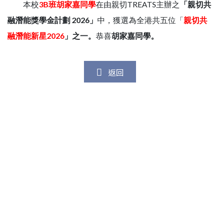
本校
3B
班胡家嘉同學
在由親切TREATS主辦之
「親切共
融潛能獎學金計劃
2026
」
中，獲選為全港共五位「
親切共
融潛能新星
2026
」之一。
恭喜
胡家嘉同學。
返回