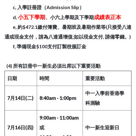
c, 入學註冊證（Admission Slip）
小五下學期
成績表正本
d,
、小六上學期及下學期
e, 約$472.1繳付簿費、暑期班及暑期作業等(只接受八達
通或現金支付，請為八達通增值;如以現金支付, 請備零錢。)
f, 準備現金$100支付訂製校服訂金
(4) 所有註冊中一新生必須出席以下重要活動
日期
時間
重要活動
中一入學前香港學
7月14日(二)
8:40am - 1:00pm
科測驗
9:00am - 11:00am
7月16日(四)
或
中一新生迎新日