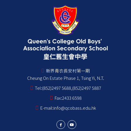
新界青衣長安村第一期
Cheung On Estate Phase 1, Tsing Yi, N.T.
Tel:
(852)2497 5688,(852)2497 5887
Fax:
2433 6598
E-mail:
info@qcobass.edu.hk