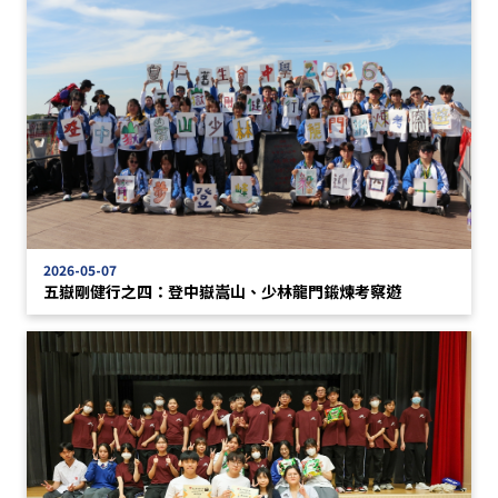
2026-05-07
五嶽剛健行之四：登中嶽嵩山、少林龍門鍛煉考察遊