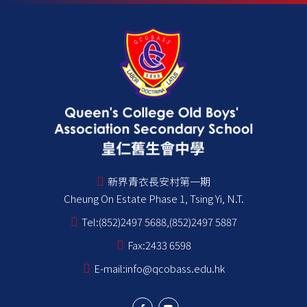
新界青衣長安村第一期
Cheung On Estate Phase 1, Tsing Yi, N.T.
Tel:
(852)2497 5688,(852)2497 5887
Fax:
2433 6598
E-mail:
info@qcobass.edu.hk