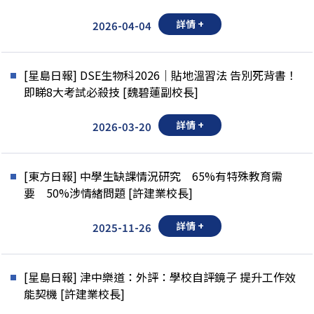
詳情 +
2026-04-04
[星島日報] DSE生物科2026｜貼地溫習法 告別死背書！
即睇8大考試必殺技 [魏碧蓮副校長]
詳情 +
2026-03-20
[東方日報] 中學生缺課情況研究 65%有特殊教育需
要 50%涉情緒問題 [許建業校長]
詳情 +
2025-11-26
[星島日報] 津中樂道：外評：學校自評鏡子 提升工作效
能契機 [許建業校長]