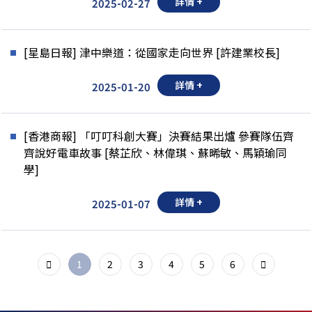
詳情 +
2025-02-27
[星島日報] 津中樂道：從國家走向世界 [許建業校長]
詳情 +
2025-01-20
[香港商報] 「叮叮科創大賽」決賽結果出爐 參賽隊伍齊
齊說好電車故事 [蔡芷欣、林偉琪、蘇晞敏、馬穎瑜同
學]
詳情 +
2025-01-07
1
2
3
4
5
6