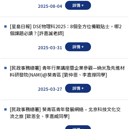
詳情 +
2025-08-04
[星島日報] DSE物理科2025：8個全方位備戰貼士，哪2
個課題必讀？[許嘉誠老師]
詳情 +
2025-03-31
[民政事務總署] 青年行業講座暨企業參觀—納米及先進材
料研發院(NAMI)@葵青區 [劉仲恩、李嘉燁同學]
詳情 +
2025-03-27
[民政事務總署] 葵青區青年發展網絡 – 北京科技文化交
流之旅 [歐恩全、李嘉威同學]