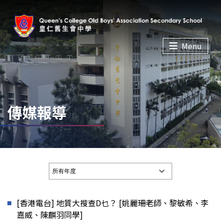
Menu
傳媒報導
[香港電台] 地質大搜查D乜？ [姚麗珊老師、黎敏希、李
嘉威、陳麒羽同學]