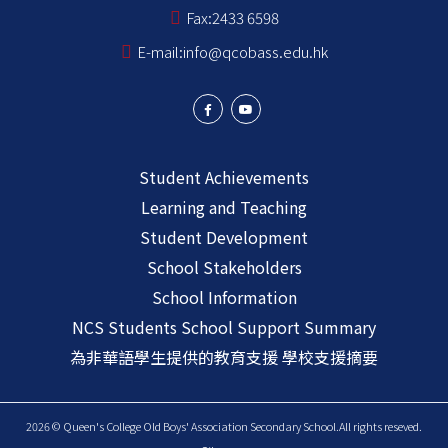
Fax:
2433 6598
E-mail:
info@qcobass.edu.hk
Student Achievements
Learning and Teaching
Student Development
School Stakeholders
School Information
NCS Students School Support Summary
為非華語學生提供的教育支援 學校支援摘要
2026 © Queen's College Old Boys' Association Secondary School.All rights reseved.