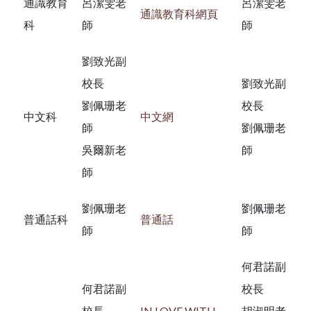
通識教育
呂潔雯老
呂潔雯老
通識教育科網頁
科
師
師
劉致光副
校長
劉致光副
劉佩珊老
校長
中文科
中文網
師
劉佩珊老
吳爾新老
師
師
劉佩珊老
劉佩珊老
普通話科
普通話
師
師
何君諾副
何君諾副
校長
校長
IN LOVE WITH
胡淑明老