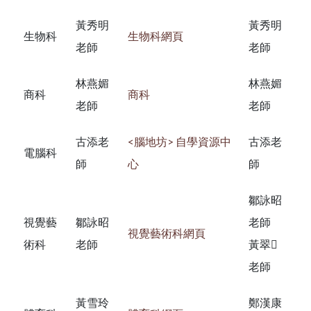
黃秀明
黃秀明
生物科
生物科網頁
老師
老師
林燕媚
林燕媚
商科
商科
老師
老師
古添老
<腦地坊> 自學資源中
古添老
電腦科
師
心
師
鄒詠昭
視覺藝
鄒詠昭
老師
視覺藝術科網頁
術科
老師
黃翠
老師
黃雪玲
鄭漢康