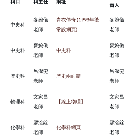
科目
科主任
網址
責人
麥婉儀
青衣傳奇 (1998年後
麥婉儀
中史科
老師
常設網頁)
老師
麥婉儀
麥婉儀
中史科
中史科
老師
老師
呂潔雯
呂潔雯
歷史科
歷史兩面體
老師
老師
文家昌
文家昌
物理科
【線上物理】
老師
老師
廖淦銓
廖淦銓
化學科
化學科網頁
老師
老師