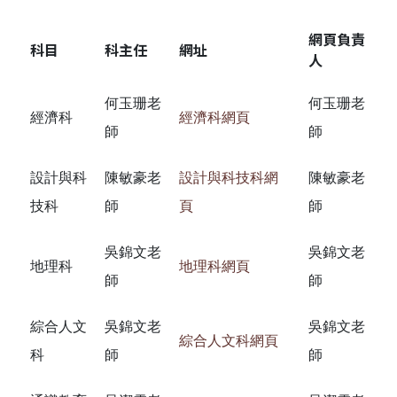
網頁負責
科目
科主任
網址
人
何玉珊老
何玉珊老
經濟科
經濟科網頁
師
師
設計與科
陳敏豪老
設計與科技科網
陳敏豪老
技科
師
頁
師
吳錦文老
吳錦文老
地理科
地理科網頁
師
師
綜合人文
吳錦文老
吳錦文老
綜合人文科網頁
科
師
師