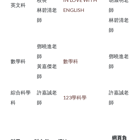
英文科
林碧清老
ENGLISH
師
師
林碧清老
師
鄧曉進老
師
鄧曉進老
數學科
數學科
黃嘉傑老
師
師
綜合科學
許嘉誠老
許嘉誠老
123學科學
科
師
師
網頁負